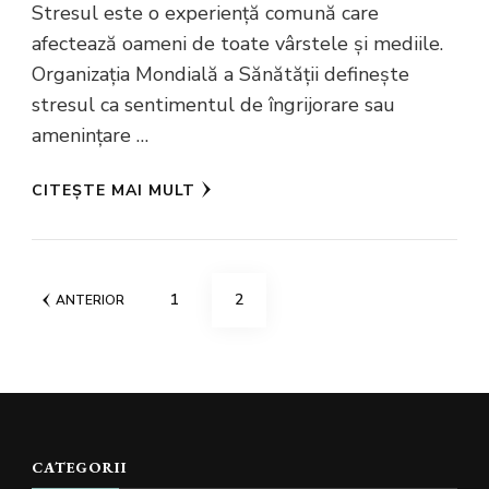
Stresul este o experiență comună care
afectează oameni de toate vârstele și mediile.
Organizația Mondială a Sănătății definește
stresul ca sentimentul de îngrijorare sau
amenințare …
CITEȘTE MAI MULT
Paginație
PAGINĂ
PAGINĂ
1
2
ANTERIOR
articole
CATEGORII