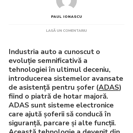
PAUL IONASCU
LA
LASĂ UN COMENTARIU
EVOLUȚIA
TEHNOLOGIEI
ÎN
Industria auto a cunoscut o
INDUSTRIA
evoluție semnificativă a
AUTO:
tehnologiei în ultimul deceniu,
DE
LA
introducerea sistemelor avansate
ASISTENȚA
de asistență pentru șofer (
ADAS
)
INTELIGENTĂ
LA
fiind o piatră de hotar majoră.
CONECTIVITATEA
ADAS sunt sisteme electronice
AVANSATĂ
care ajută șoferii să conducă în
siguranță, parcare și alte funcții.
Această tehnologie a devenit din